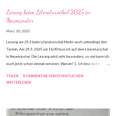
das Leben ist wie eine Lawine. Unscheinbar, glatt, perfekt - und
Lesung beim Literaturschal 2025 in
plötzlich wird eine Lawine losgelöst, die alles mit sich reißt. Bald
Neumünster
gibt es ein paar mehr Details.
März 20, 2025
Lesung am 29.3 beim Literaturschal Merkt euch unbedingt den
Termin. Am 29.3. 2025 um 16.00 lese ich auf dem Literaturschal
in Neumünster. Die Lesung wird sehr besonders, so viel kann ich
euch jetzt schon einmal verraten. Warum? 1. Ich lese nicht
alleine, sondern mit drei Kindern, die aus meinen
TEILEN
KOMMENTAR VERÖFFENTLICHEN
Kurzgeschichten und aus Sylt vorlesen werden. 2. Ich werde
WEITERLESEN
zum ersten Mal aus dem zweiten Syltkrimi vorlesen. Das Buch
erscheint Mitte April im Verlag Monika Fuchs. 3. Es ist eine
Lesung für jung und alt, Kinder sind also herzlich willkommen.
Die Karten kosten 10€ im Vorverkauf und noch sind ein paar
Plätze vorhanden.