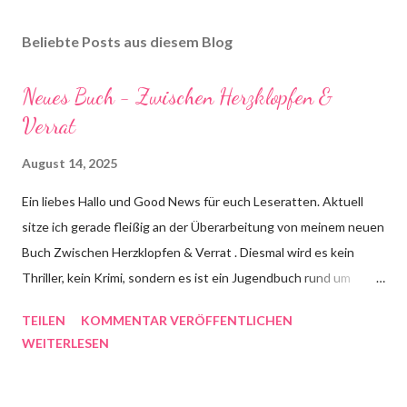
Beliebte Posts aus diesem Blog
Neues Buch - Zwischen Herzklopfen &
Verrat
August 14, 2025
Ein liebes Hallo und Good News für euch Leseratten. Aktuell
sitze ich gerade fleißig an der Überarbeitung von meinem neuen
Buch Zwischen Herzklopfen & Verrat . Diesmal wird es kein
Thriller, kein Krimi, sondern es ist ein Jugendbuch rund um
Freundschaft, erste Liebe, Verrat und ein geplatztes Kondom.
TEILEN
KOMMENTAR VERÖFFENTLICHEN
Genauer gesagt geht es um die 16 jährige Steffi aus Hamburg,
WEITERLESEN
die ihr letztes Schuljahr genießen möchte und große Pläne hat.
Sie möchte aufs Gymnasium, Literaturwissenschaften
studieren, endlich einen Freund finden und Spaß haben. Doch