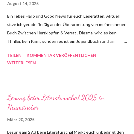
August 14, 2025
Ein liebes Hallo und Good News für euch Leseratten. Aktuell
sitze ich gerade fleißig an der Überarbeitung von meinem neuen
Buch Zwischen Herzklopfen & Verrat . Diesmal wird es kein
Thriller, kein Krimi, sondern es ist ein Jugendbuch rund um
Freundschaft, erste Liebe, Verrat und ein geplatztes Kondom.
TEILEN
KOMMENTAR VERÖFFENTLICHEN
Genauer gesagt geht es um die 16 jährige Steffi aus Hamburg,
WEITERLESEN
die ihr letztes Schuljahr genießen möchte und große Pläne hat.
Sie möchte aufs Gymnasium, Literaturwissenschaften
studieren, endlich einen Freund finden und Spaß haben. Doch
das Leben ist wie eine Lawine. Unscheinbar, glatt, perfekt - und
Lesung beim Literaturschal 2025 in
plötzlich wird eine Lawine losgelöst, die alles mit sich reißt. Bald
Neumünster
gibt es ein paar mehr Details.
März 20, 2025
Lesung am 29.3 beim Literaturschal Merkt euch unbedingt den