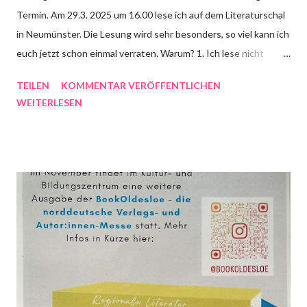
Termin. Am 29.3. 2025 um 16.00 lese ich auf dem Literaturschal
in Neumünster. Die Lesung wird sehr besonders, so viel kann ich
euch jetzt schon einmal verraten. Warum? 1. Ich lese nicht
alleine, sondern mit drei Kindern, die aus meinen
TEILEN
KOMMENTAR VERÖFFENTLICHEN
Kurzgeschichten und aus Sylt vorlesen werden. 2. Ich werde
WEITERLESEN
zum ersten Mal aus dem zweiten Syltkrimi vorlesen. Das Buch
erscheint Mitte April im Verlag Monika Fuchs. 3. Es ist eine
Lesung für jung und alt, Kinder sind also herzlich willkommen.
Die Karten kosten 10€ im Vorverkauf und noch sind ein paar
Plätze vorhanden.