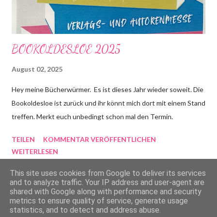
BOOKOLDESLOE 2025
August 02, 2025
Hey meine Bücherwürmer. Es ist dieses Jahr wieder soweit. Die
Bookoldesloe ist zurück und ihr könnt mich dort mit einem Stand
treffen. Merkt euch unbedingt schon mal den Termin.
TEILEN
KOMMENTAR VERÖFFENTLICHEN
WEITERLESEN
This site uses cookies from Google to deliver its services
and to analyze traffic. Your IP address and user-agent are
shared with Google along with performance and security
metrics to ensure quality of service, generate usage
Powered by Blogger
statistics, and to detect and address abuse.