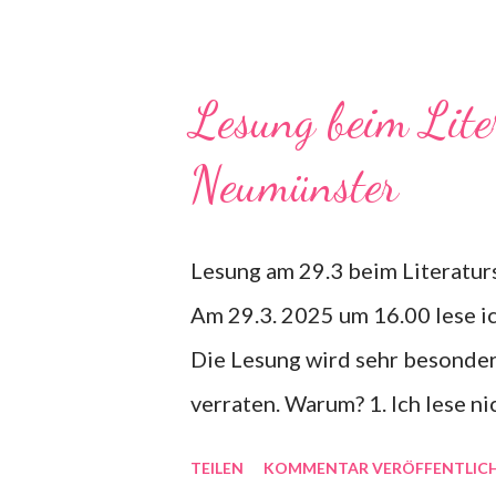
Hamburg, die ihr letztes Schu
Sie möchte aufs Gymnasium, Li
einen Freund finden und Spaß 
Lesung beim Lite
Unscheinbar, glatt, perfekt - u
Neumünster
alles mit sich reißt. Bald gibt 
Lesung am 29.3 beim Literatur
Am 29.3. 2025 um 16.00 lese i
Die Lesung wird sehr besonders
verraten. Warum? 1. Ich lese ni
aus meinen Kurzgeschichten un
TEILEN
KOMMENTAR VERÖFFENTLIC
zum ersten Mal aus dem zweite