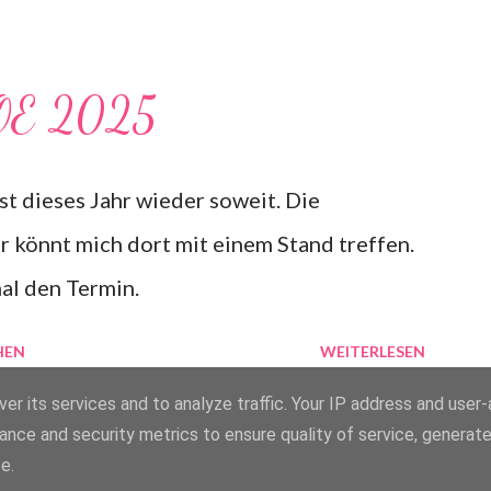
chs. 3. Es ist eine Lesung für jung und alt,
lkommen. Die Karten kosten 10€ im
E 2025
paar Plätze vorhanden.
t dieses Jahr wieder soweit. Die
r könnt mich dort mit einem Stand treffen.
al den Termin.
HEN
WEITERLESEN
er its services and to analyze traffic. Your IP address and user
ance and security metrics to ensure quality of service, generat
Powered by Blogger
e.