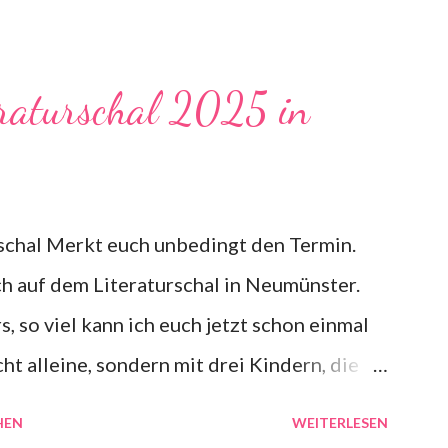
ljahr genießen möchte und große Pläne hat.
teraturwissenschaften studieren, endlich
haben. Doch das Leben ist wie eine Lawine.
raturschal 2025 in
nd plötzlich wird eine Lawine losgelöst, die
es ein paar mehr Details.
schal Merkt euch unbedingt den Termin.
ch auf dem Literaturschal in Neumünster.
, so viel kann ich euch jetzt schon einmal
cht alleine, sondern mit drei Kindern, die
d aus Sylt vorlesen werden. 2. Ich werde
HEN
WEITERLESEN
n Syltkrimi vorlesen. Das Buch erscheint