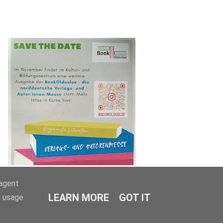
-agent
LEARN MORE
GOT IT
e usage